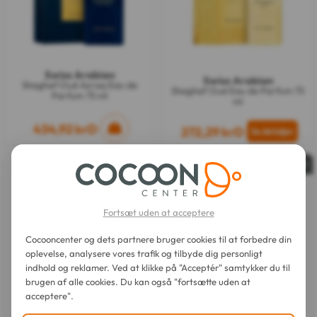
Swiss Arabian
Swiss Arabian
Shaghaf Oud Azraq Eau de
Shaghaf Oud Eau de Parfum 75
Parfum 75 ml
ml
434,92 krD
272,29 krD
Udsolgt
Udsolgt
Fortsæt uden at acceptere
Cocooncenter og dets partnere bruger cookies til at forbedre din
oplevelse, analysere vores trafik og tilbyde dig personligt
indhold og reklamer. Ved at klikke på "Acceptér" samtykker du til
brugen af alle cookies. Du kan også "fortsætte uden at
acceptere".
Swiss Arabian
Swiss Arabian