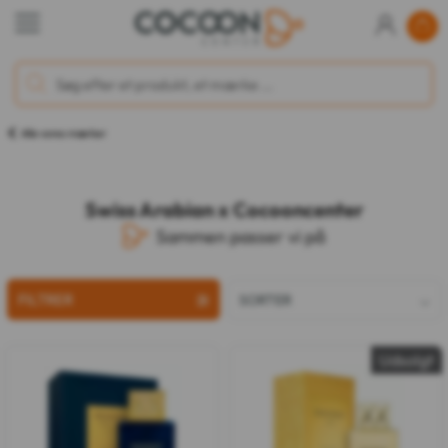
Alle vores mærker
Swiss Arabian x Cocooncenter
Sammen passer vi på
FILTRER
SORTER
Udsolgt