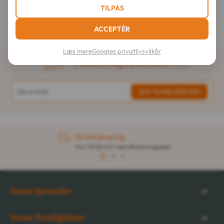
Shaghaf Oud Aswad Eau de
Shaghaf Oud Tonka Eau de
TILPAS
Parfum 75 ml
Parfum 75 ml
271,54 krD
434,92 krD
ACCEPTÉR
Læs mere
Googles privatlivsvilkår
Tilmeld dig nyhedsbrevet
Gratis levering
fra 1.111,54 krD ved afhentningssted
1
2
3
Vores tjenester
Vores forpligtelser