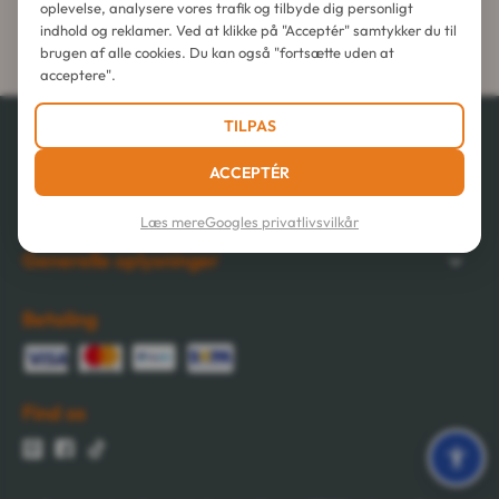
oplevelse, analysere vores trafik og tilbyde dig personligt
Gratis levering
indhold og reklamer. Ved at klikke på "Acceptér" samtykker du til
fra 1.111,54 krD ved afhentningssted
brugen af alle cookies. Du kan også "fortsætte uden at
acceptere".
TILPAS
Vores tjenester
ACCEPTÉR
Vores forpligtelser
Læs mere
Googles privatlivsvilkår
Generelle oplysninger
Betaling
Find os