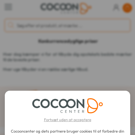
Konkurrencedygtige priser
Hver dag kæmper vi for at tilbyde dig apotekets bedste mærker
til de laveste priser.
Hver uge tilbyder vi en række særlige tilbud.
Tilmeld dig nyhedsbrevet
Fortsæt uden at acceptere
Cocooncenter og dets partnere bruger cookies til at forbedre din