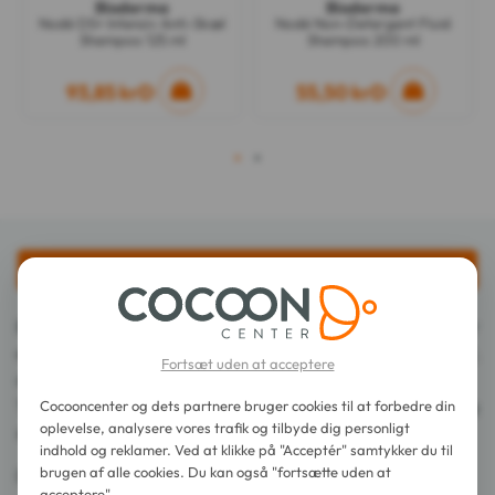
Bioderma
Bioderma
Nodé DS+ Intensiv Anti-Skæl
Nodé Non-Detergent Fluid
Shampoo 125 ml
Shampoo 200 ml
93,85 krD
55,50 krD
1
2
Beskrivelse
Bioderma Nodé Ikke-vaskende Flydende Shampoo 400 ml er
en ikke-vaskende shampoo til hele familien og til alle hårtyper,
Fortsæt uden at acceptere
der respekterer hårets balance.
Takket være sine antistatiske midler giver den glans og
Cocooncenter og dets partnere bruger cookies til at forbedre din
oplevelse, analysere vores trafik og tilbyde dig personligt
smidighed til håret.
indhold og reklamer. Ved at klikke på "Acceptér" samtykker du til
brugen af alle cookies. Du kan også "fortsætte uden at
Den giver god tolerance for hår og øjne.
acceptere".