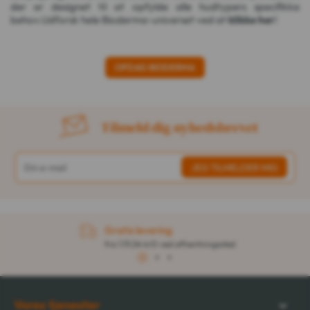
der er designet til at opfylde alle hudtypers specifikke
behov.Udforsk hele Bioderma-universet ved at
klikke her
!
OPDAG BIODERMA
Tilmeld dig nyhedsbrevet
Gratis levering
fra 1.111,54 krD ved afhentningssted
1
2
3
Vores tjenester