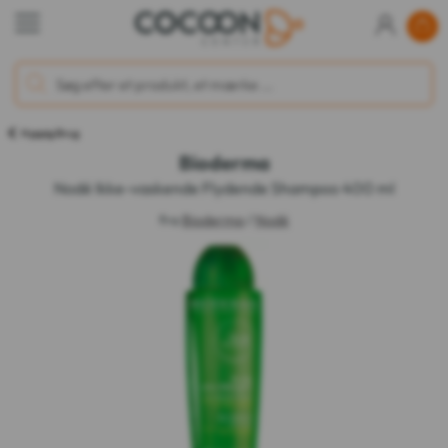
Hyppig Brug
Bioderma
Nodé Ikke-vaskende Flydende Shampoo 400 ml
fra
Bioderma
/
Nodé