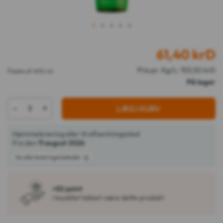
1
2
3
4
5
61,40
krD
Pris pr. Kg/L: 153,50 krD
Flaske af 400 ml
På lager
-
+
LÆG I KURV
Hjemmelevering eller til afhentningssted
Fra den
11 august 2026
Se alle leveringsmetoder
+82 point
i loyalitet takket være dette produkt