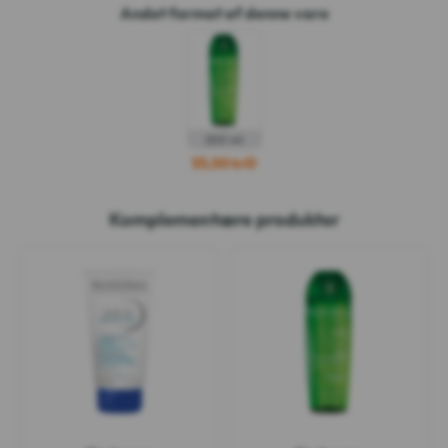
Andet format af denne vare
200 ml
55,50 krD
Komplementære produkter