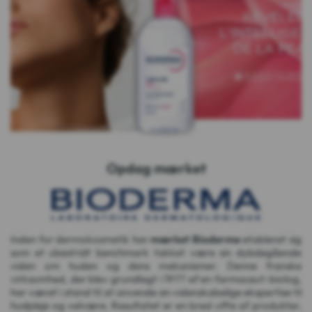
Opdag mærket
Inden for dermokosmetik har
mærket Bioderma
etableret sig
som et ubestridt benchmark takket være sin dybdegående
viden om huden og dens mekanismer. Denne franske
virksomhed, der blev grundlagt i 1977 af en farmaceut-biolog,
har været i stand til at anvende sin videnskabelige ekspertise til
hudpleje og velvære. Resultatet er en bred vifte af produkter,