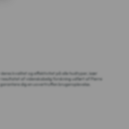
res kvalitet og effektivitet på alle hudtyper, især
resultatet af videnskabelig forskning udført af Pierre
garantere dig en uovertruffen brugeroplevelse.