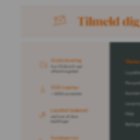
Tilmeld di
Gratis levering
Vores
fra 1.111,54 krD ved
afhentningssted
Loyali
Personl
1030 mærker
Kontakt
+ 32300 produkter
Leveri
Loyalitet belønnet
FAQ
ved hver af dine
bestillinger
Betinge
Kundeservice