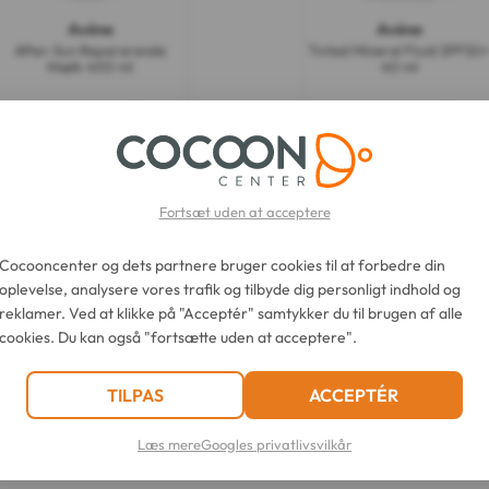
Avène
Avène
After-Sun Reparerende
Tinted Mineral Fluid SPF50
Mælk 400 ml
40 ml
141,59 krD
127,86 krD
Fortsæt uden at acceptere
Brugsvejledning
Sammensætn
Cocooncenter og dets partnere bruger cookies til at forbedre din
oplevelse, analysere vores trafik og tilbyde dig personligt indhold og
reklamer. Ved at klikke på "Acceptér" samtykker du til brugen af alle
r meget høj, fotostabil UVA-UVB solbeskyttelse til følsom, hyper-solfø
cookies. Du kan også "fortsætte uden at acceptere".
formål at minimere risikoen for allergiske reaktioner.
TILPAS
ACCEPTÉR
Læs mere
Googles privatlivsvilkår