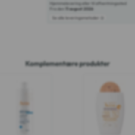
Hjemmelevering eller til afhentningssted
Fra den
11 august 2026
Se alle leveringsmetoder
Komplementære produkter